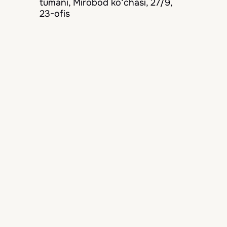
tumani, Mirobod ko‘chasi, 27/9,
23-ofis
Bizni kuzatib boring
Biz doimo mijozlarimizga eng yaxshi
xizmatni taqdim etamiz
Navigatsiya
Bosh sahifa
Mamlakatlar
Mehmonxonalar
Yangiliklar