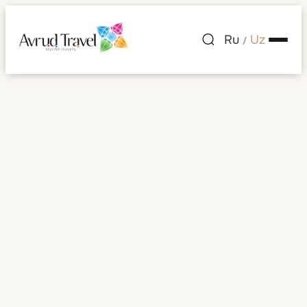
Ru
Uz
/