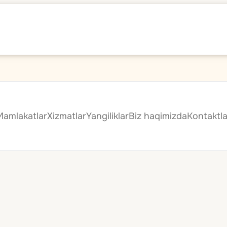
Mamlakatlar
Xizmatlar
Yangiliklar
Biz haqimizda
Kontaktla