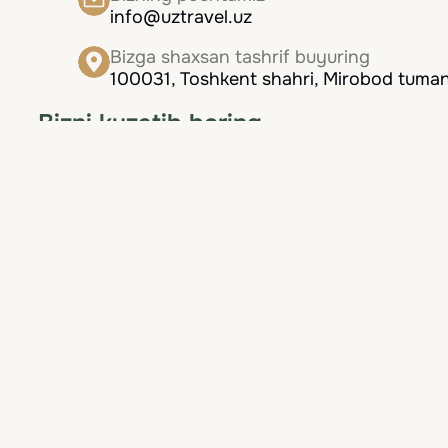
info@uztravel.uz
Bizga shaxsan tashrif buyuring
100031, Toshkent shahri, Mirobod tumani
Bizni kuzatib boring
Biz doimo mijozlarimizga eng yaxshi xizmatni ta
Navigatsiya
Bosh sahifa
Mamlakatlar