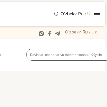
O'zbek
Ru
Uz
/
O'zbek
Ru
Uz
/
r