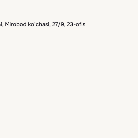
, Mirobod ko‘chasi, 27/9, 23-ofis
qdim etamiz