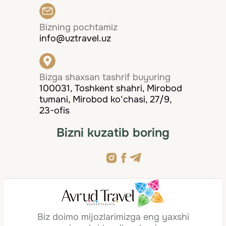
Bizning pochtamiz
info@uztravel.uz
Bizga shaxsan tashrif buyuring
100031, Toshkent shahri, Mirobod
tumani, Mirobod ko‘chasi, 27/9,
23-ofis
Bizni kuzatib boring
Biz doimo mijozlarimizga eng yaxshi