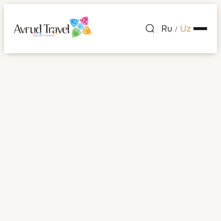
Ru
Uz
/
Shaharlar ro'yxati
— Andorra
Andorra