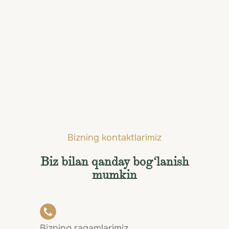
Namibiya
Marokash
Maldiv orollari
Madagaskar
Mavrikiy
Keniya
Zimbabve
Zambiya
Misr
Botsvana
Bizning kontaktlarimiz
Biz bilan qanday bog‘lanish
mumkin
Bizning raqamlarimiz