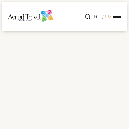
Ru
Uz
/
Keyingi sayohatingiz
uchun mamlakat
tanlang
Dam olish uchun qulaylik, muhit va sizning
xohishlaringiz muhim bo‘lgan yo‘nalishlarni
kashf eting.