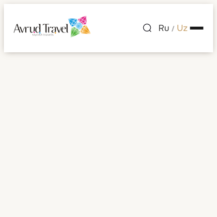
Ru
Uz
/
Anguilla