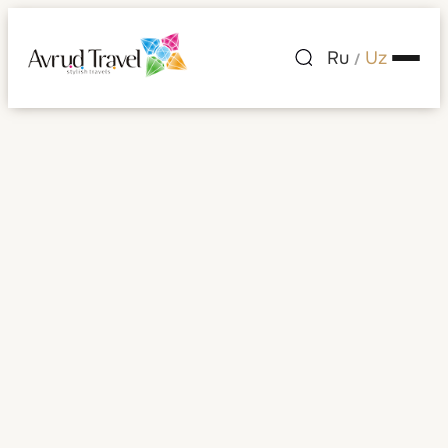
Ru
Uz
/
Argentina