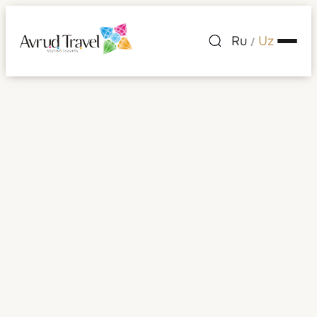
Ru
Uz
/
Avstraliya
Barcha rasmlar