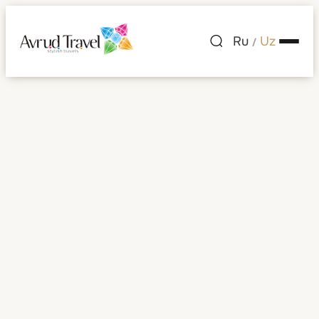
Ru
Uz
/
Barbados