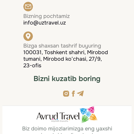
Bizning pochtamiz
info@uztravel.uz
Bizga shaxsan tashrif buyuring
100031, Toshkent shahri, Mirobod
tumani, Mirobod ko‘chasi, 27/9,
23-ofis
Bizni kuzatib boring
Biz doimo mijozlarimizga eng yaxshi