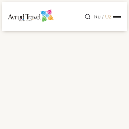
Ru
Uz
/
Shaharlar ro'yxati
— Bermud orollari
Bermud orollari