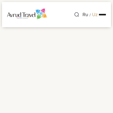
Ru
Uz
/
Britaniya Virjin
orollari