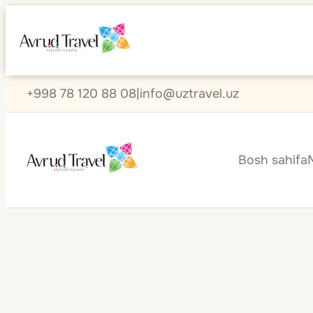
+998 78 120 88 08
|
info@uztravel.uz
Bosh sahifa
Chexiya