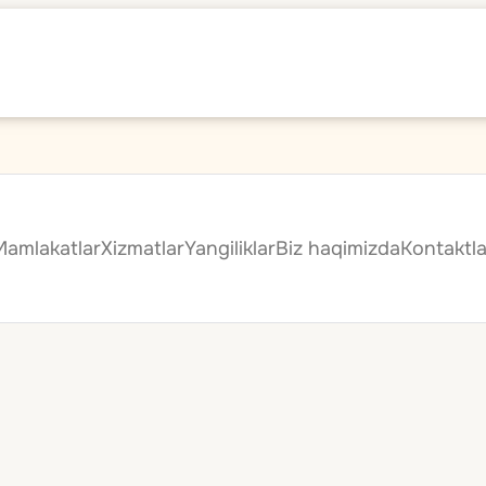
Mamlakatlar
Xizmatlar
Yangiliklar
Biz haqimizda
Kontaktla