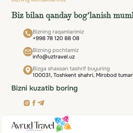
madaniyati, xavfsizligi va mehmondo‘stligi bil
Biz bilan qanday bog‘lanish mum
Bizning raqamlarimiz
+998 78 120 88 08
Bizning pochtamiz
info@uztravel.uz
Bizga shaxsan tashrif buyuring
100031, Toshkent shahri, Mirobod tumani
Bizni kuzatib boring