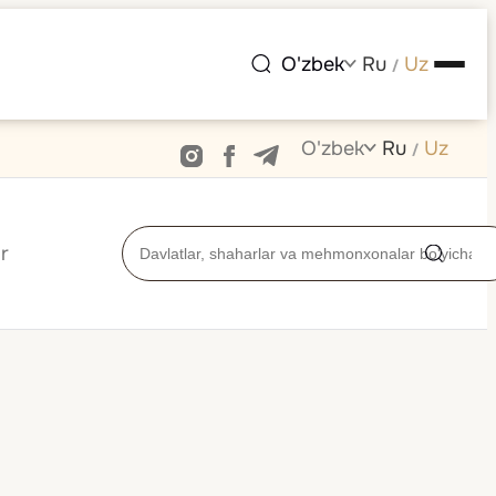
O'zbek
Ru
Uz
/
O'zbek
Ru
Uz
/
r