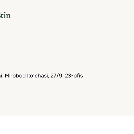
an maftun etadi, bu esa sayohatni qulay va esda qol
kin
, Mirobod ko‘chasi, 27/9, 23-ofis