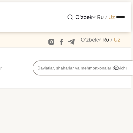
O'zbek
Ru
Uz
/
O'zbek
Ru
Uz
/
r