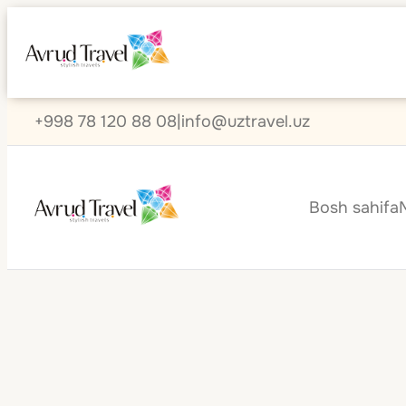
+998 78 120 88 08
|
info@uztravel.uz
Bosh sahifa
Chili