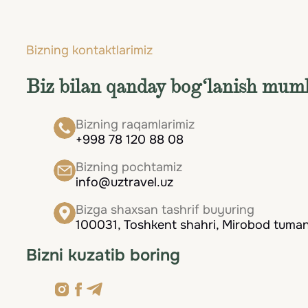
tabiatning ulug‘vorligi hayrat uyg‘otadi, maha
Bizning kontaktlarimiz
Biz bilan qanday bog‘lanish mum
Bizning raqamlarimiz
+998 78 120 88 08
Bizning pochtamiz
info@uztravel.uz
Bizga shaxsan tashrif buyuring
100031, Toshkent shahri, Mirobod tumani
Bizni kuzatib boring