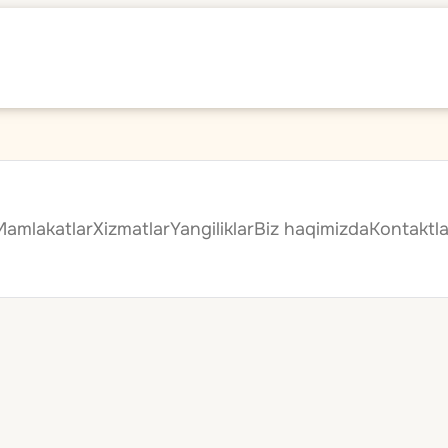
Mamlakatlar
Xizmatlar
Yangiliklar
Biz haqimizda
Kontaktla