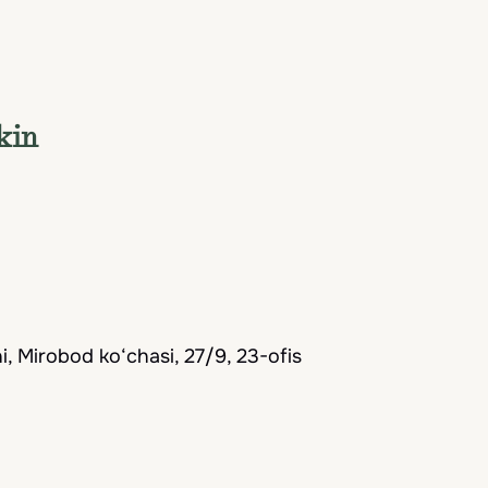
lliy aholining mehmondo‘stligi esa qalbni isitadi.
Hammasini ko'rish
kin
, Mirobod ko‘chasi, 27/9, 23-ofis