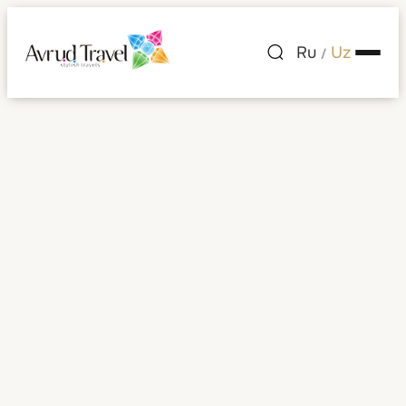
Ru
Uz
/
Ekvador