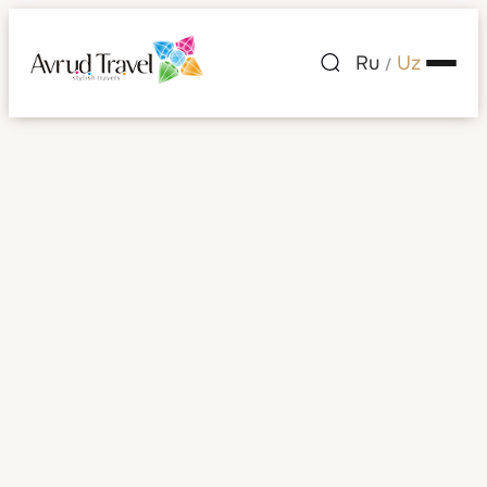
Ru
Uz
/
Fiji
Barcha rasmlar