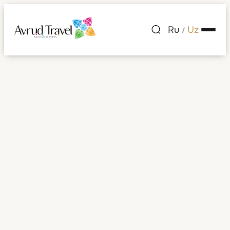
Ru
Uz
/
Islandiya
Barcha rasmlar