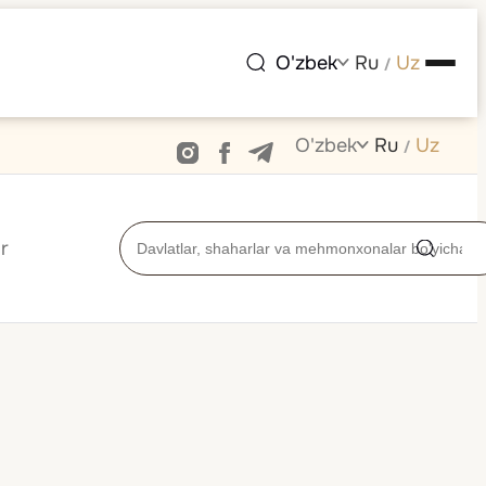
O'zbek
Ru
Uz
/
O'zbek
Ru
Uz
/
r