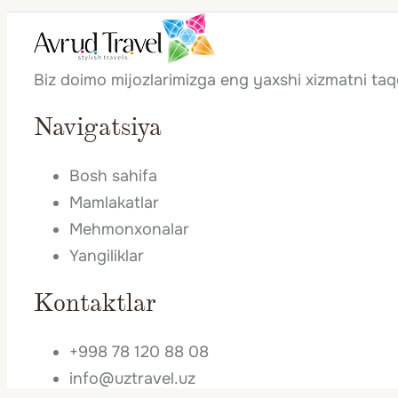
Sun City
Biz doimo mijozlarimizga eng yaxshi xizmatni ta
Navigatsiya
Bosh sahifa
Mamlakatlar
Mehmonxonalar
Yangiliklar
Kontaktlar
+998 78 120 88 08
info@uztravel.uz