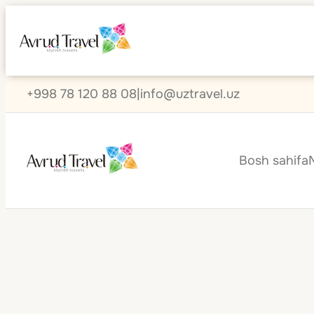
+998 78 120 88 08
|
info@uztravel.uz
Bosh sahifa
Janubiy Afrika