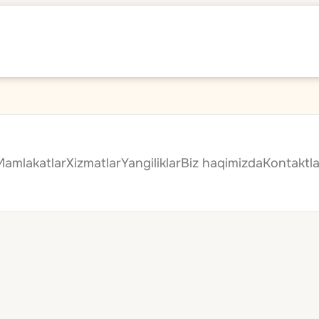
Mamlakatlar
Xizmatlar
Yangiliklar
Biz haqimizda
Kontaktla