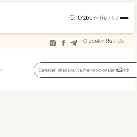
O'zbek
Ru
Uz
/
O'zbek
Ru
Uz
/
r