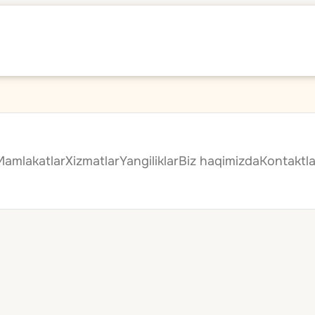
Mamlakatlar
Xizmatlar
Yangiliklar
Biz haqimizda
Kontaktla