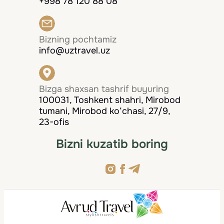
+998 78 120 88 08
Bizning pochtamiz
info@uztravel.uz
Bizga shaxsan tashrif buyuring
100031, Toshkent shahri, Mirobod
tumani, Mirobod ko‘chasi, 27/9,
23-ofis
Bizni kuzatib boring