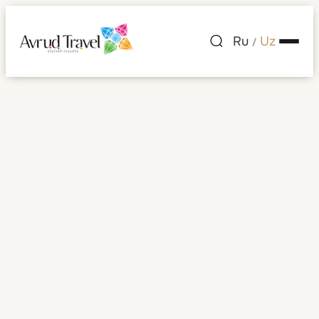
Ru
Uz
/
Shaharlar ro'yxati
— Kolumbiya
Kolumbiya