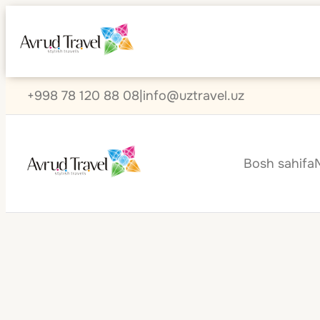
+998 78 120 88 08
|
info@uztravel.uz
Bosh sahifa
Mavrikiy