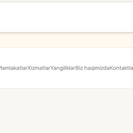
Mamlakatlar
Xizmatlar
Yangiliklar
Biz haqimizda
Kontaktla