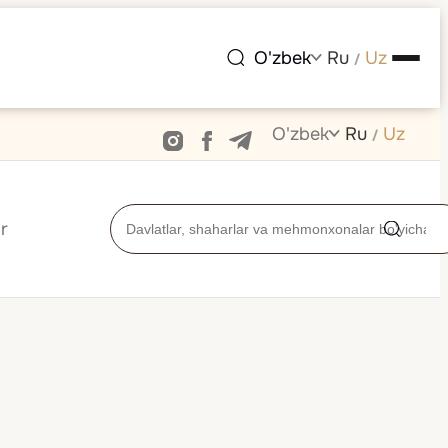
O'zbek
Ru
Uz
/
O'zbek
Ru
Uz
/
r