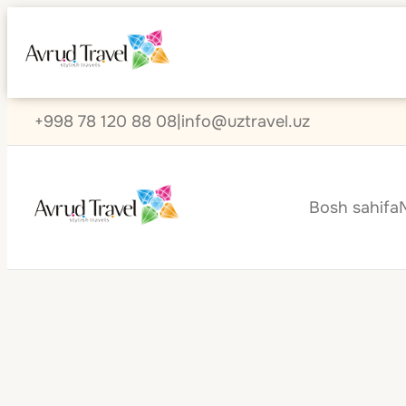
+998 78 120 88 08
|
info@uztravel.uz
Bosh sahifa
Meksika