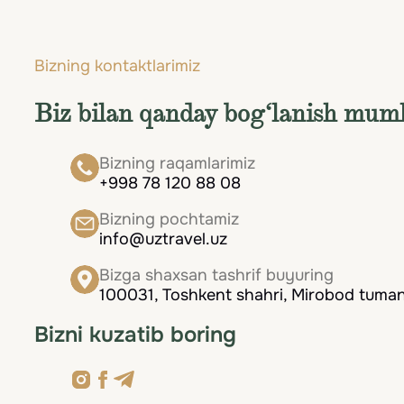
Bahor va kuz — mukammal muvozanat davri. O
Sayyohlar uchun foydali maslahatlar
bo‘ladi. Bahorda kaktus o‘rmonlari ayniqsa ta’
Bizning kontaktlarimiz
yodgorliklarga sayohat, plyajda dam olish va
Safardan oldin barcha muhim hujjatlarning nusx
kirishdagi sanitariya talablari va tibbiy xizmat
Biz bilan qanday bog‘lanish mum
Favqulodda holatlar uchun o‘z mamlakatingizn
Bizning raqamlarimiz
+998 78 120 88 08
tashqari, ruxsat etilgan bo‘lish muddatini ku
muammolarning oldini oladi.
Bizning pochtamiz
info@uztravel.uz
Bizga shaxsan tashrif buyuring
100031, Toshkent shahri, Mirobod tumani
Bizni kuzatib boring