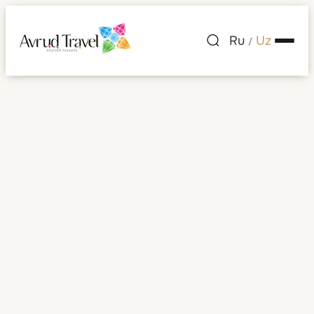
Ru
Uz
/
Namibiya
Barcha rasmlar