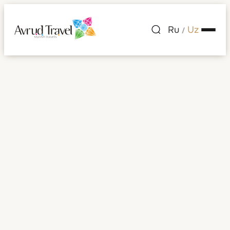
Ru
Uz
/
Puerto-Riko
(AQSH)