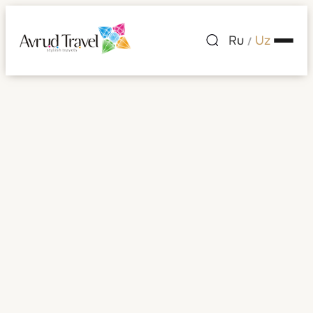
Ru
Uz
/
San-Juan shahri