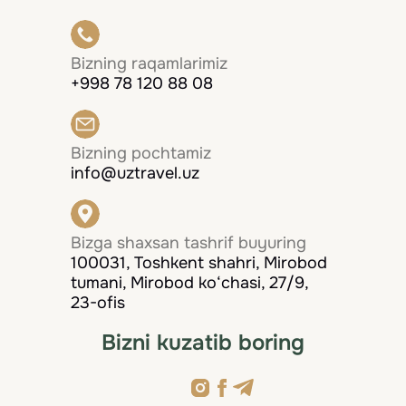
Bizning raqamlarimiz
+998 78 120 88 08
Bizning pochtamiz
info@uztravel.uz
Bizga shaxsan tashrif buyuring
100031, Toshkent shahri, Mirobod
tumani, Mirobod ko‘chasi, 27/9,
23-ofis
Bizni kuzatib boring