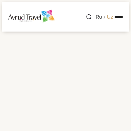
Ru
Uz
/
Shaharlar ro'yxati
— Saudiya
Arabistoni
Saudiya Arabistoni