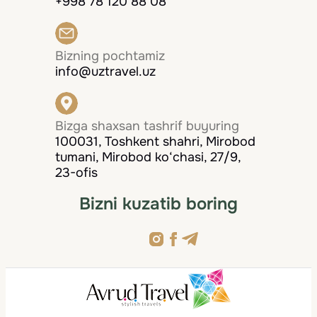
+998 78 120 88 08
Bizning pochtamiz
info@uztravel.uz
Bizga shaxsan tashrif buyuring
100031, Toshkent shahri, Mirobod
tumani, Mirobod ko‘chasi, 27/9,
23-ofis
Bizni kuzatib boring