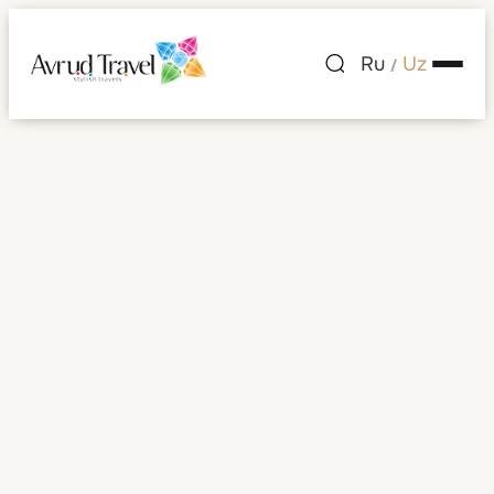
Ru
Uz
/
Shaharlar ro'yxati
— Singapur
Singapur