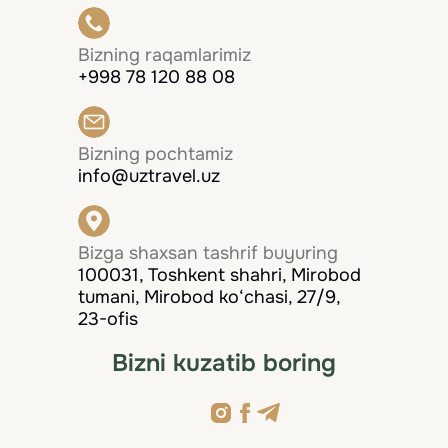
Bizning raqamlarimiz
+998 78 120 88 08
Bizning pochtamiz
info@uztravel.uz
Bizga shaxsan tashrif buyuring
100031, Toshkent shahri, Mirobod
tumani, Mirobod ko‘chasi, 27/9,
23-ofis
Bizni kuzatib boring