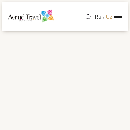
Ru
Uz
/
Shaharlar ro'yxati
— Shri-Lanka
Shri-Lanka