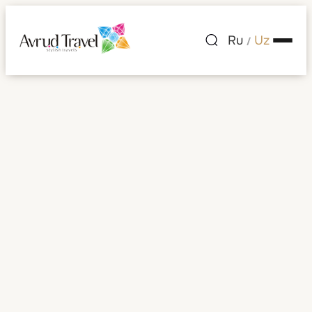
Ru
Uz
/
Shveytsariya