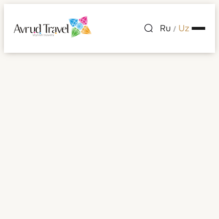
Ru
Uz
/
Vanuatu