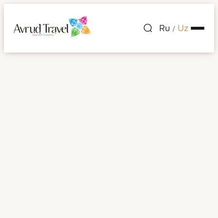
Ru
Uz
/
Shaharlar ro'yxati
— Zambiya
Zambiya