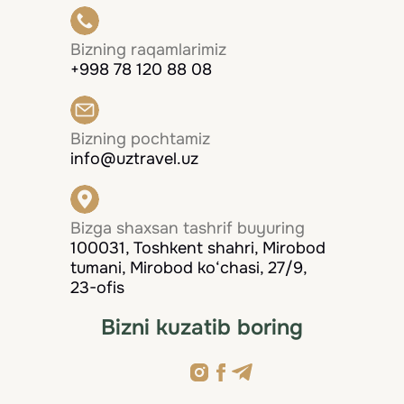
Bizning raqamlarimiz
+998 78 120 88 08
Bizning pochtamiz
info@uztravel.uz
Bizga shaxsan tashrif buyuring
100031, Toshkent shahri, Mirobod
tumani, Mirobod ko‘chasi, 27/9,
23-ofis
Bizni kuzatib boring