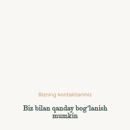
Livingston va Mosi-
Oa-Tunya milliy bog'i
(Viktoriya
sharsharasi)
(Zambiya)
Bizning kontaktlarimiz
Biz bilan qanday bog‘lanish
mumkin