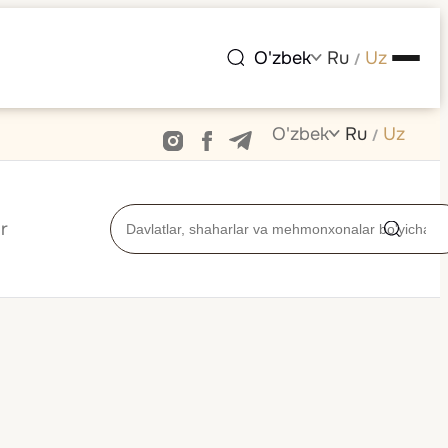
O'zbek
Ru
Uz
/
O'zbek
Ru
Uz
/
r