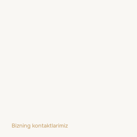
Couples Negril
Negril shahri, Yamayka
Bizning kontaktlarimiz