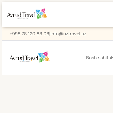
+998 78 120 88 08
|
info@uztravel.uz
Bosh sahifa
Hedonism II