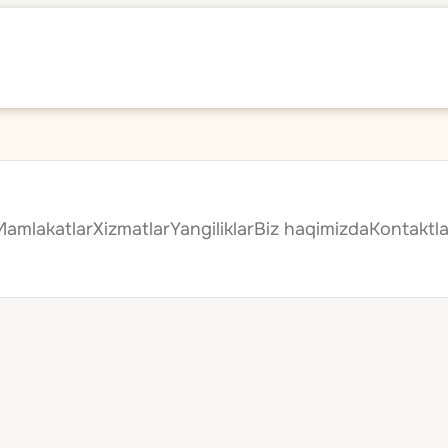
Mamlakatlar
Xizmatlar
Yangiliklar
Biz haqimizda
Kontaktla