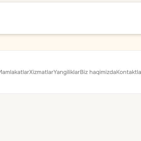
Mamlakatlar
Xizmatlar
Yangiliklar
Biz haqimizda
Kontaktla
e