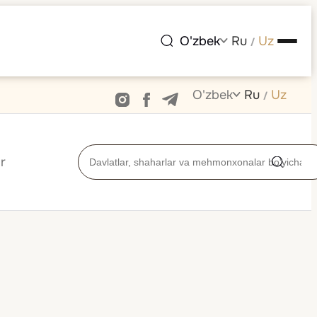
O'zbek
Ru
Uz
/
O'zbek
Ru
Uz
/
r