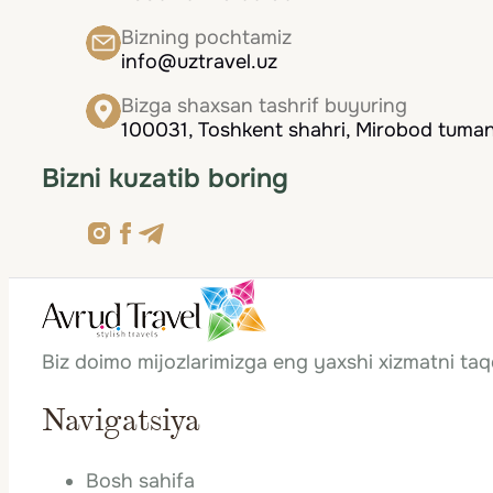
Bizning pochtamiz
info@uztravel.uz
Bizga shaxsan tashrif buyuring
100031, Toshkent shahri, Mirobod tumani
Bizni kuzatib boring
Biz doimo mijozlarimizga eng yaxshi xizmatni ta
Navigatsiya
Bosh sahifa