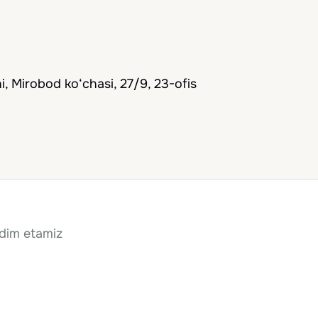
, Mirobod ko‘chasi, 27/9, 23-ofis
qdim etamiz