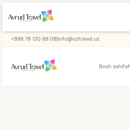
+998 78 120 88 08
|
info@uztravel.uz
Bosh sahifa
Hotel de Russi