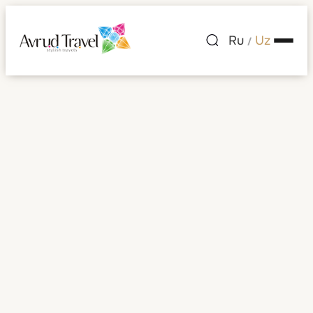
Ru
Uz
/
Palazzo Parigi Hotel
& Grand Spa