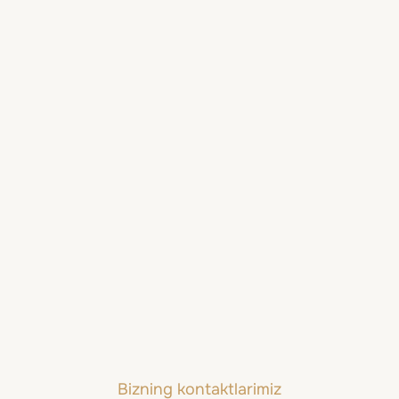
Rocco Forte House Via
Manzoni, Milan
Milan, Italiya
Bizning kontaktlarimiz