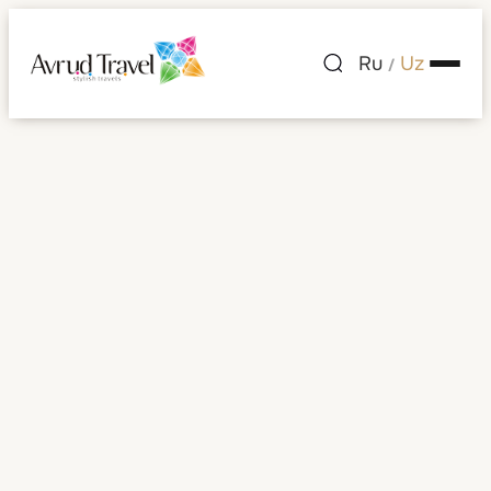
Ru
Uz
/
Park Hyatt Zurich
Barcha rasmlar