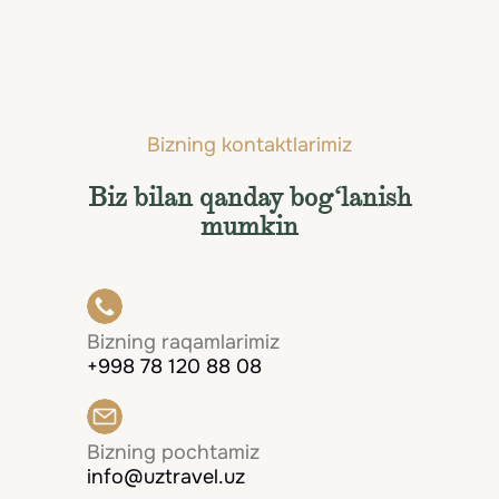
Lac (ex. Eden Au Lac)
Tsyurix, Shveytsariya
Bizning kontaktlarimiz
Biz bilan qanday bog‘lanish
mumkin
Bizning raqamlarimiz
+998 78 120 88 08
Bizning pochtamiz
info@uztravel.uz