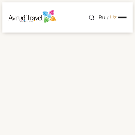
Ru
Uz
/
Isroil