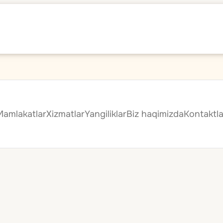
Mamlakatlar
Xizmatlar
Yangiliklar
Biz haqimizda
Kontaktla