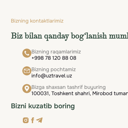
Kuz (sentyabr – noyabr)
bog‘lar, rang-barang oshxona va yuqori daraja
Sokin mavsum, vaqti-vaqti bilan yomgʻir yogʻ
madaniyatlarning noyob uyg‘unligi bilan mash
yoʻlaklarini tadqiq qilish ayniqsa yoqimli.
Bizning kontaktlarimiz
Singapur — bu kelajak allaqachon haqiqatga 
Biz bilan qanday bog‘lanish mum
yoʻnalishdir. Bu faqat plyajlar va oʻyin-kulgi
Bizning raqamlarimiz
qilishni istaganlar uchun joy. Singapurga say
+998 78 120 88 08
yashashini koʻrish va shahar afsonalari har ku
Bizning pochtamiz
info@uztravel.uz
Bizga shaxsan tashrif buyuring
100031, Toshkent shahri, Mirobod tumani
Bizni kuzatib boring