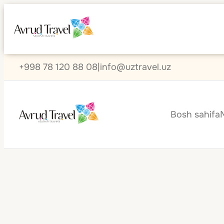
+998 78 120 88 08
|
info@uztravel.uz
Bosh sahifa
Singapur