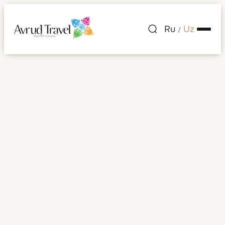
Ru
Uz
/
Shri-Lanka