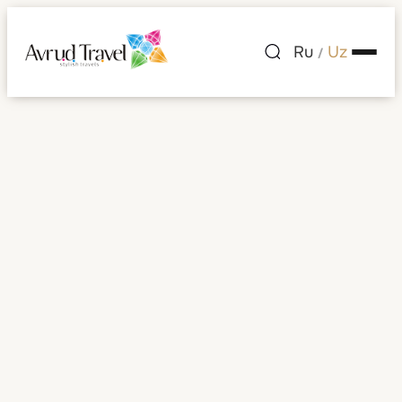
Ru
Uz
/
Four Seasons Hotel
Milano