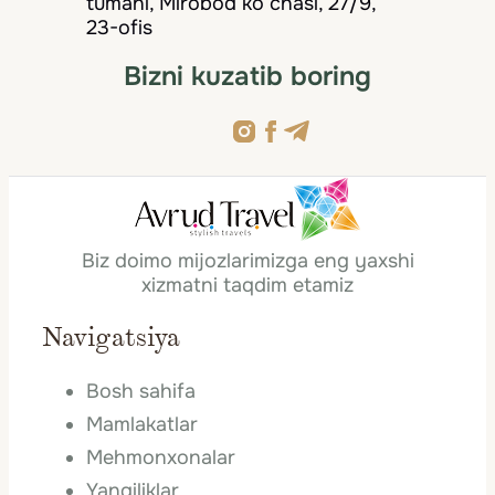
tumani, Mirobod ko‘chasi, 27/9,
23-ofis
Bizni kuzatib boring
Biz doimo mijozlarimizga eng yaxshi
xizmatni taqdim etamiz
Navigatsiya
Bosh sahifa
Mamlakatlar
Mehmonxonalar
Yangiliklar