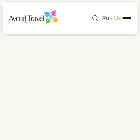
Ru
Uz
/
Avrud bilan Xitoyni
kashf eting