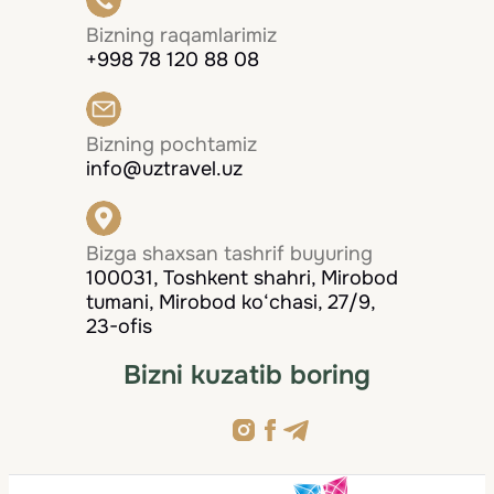
Bizning raqamlarimiz
+998 78 120 88 08
Bizning pochtamiz
info@uztravel.uz
Bizga shaxsan tashrif buyuring
100031, Toshkent shahri, Mirobod
tumani, Mirobod ko‘chasi, 27/9,
23-ofis
Bizni kuzatib boring