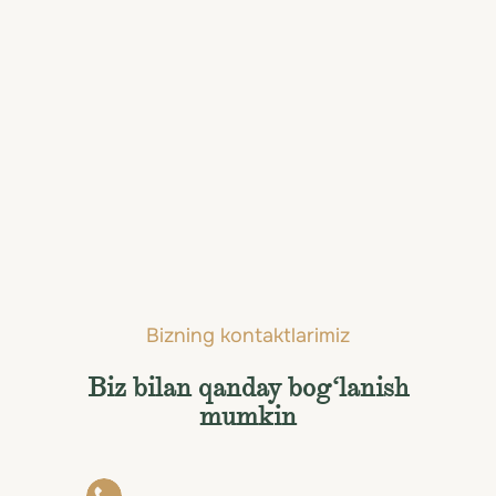
sayohatingiz uchun ko‘rib chiqishning eng yaxshi
fursatidir.
So'nggi yangiliklar
Avrud bilan Xitoyni kashf eting
Fevral 25, 2026
Bizning kontaktlarimiz
Biz bilan qanday bog‘lanish
mumkin