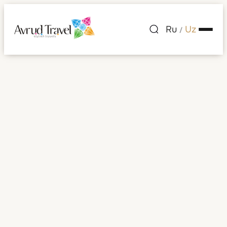
Ru
Uz
/
Mehmonxonalar
Mehmonxonalar
Saralash:
Tanlang