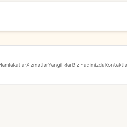
Mamlakatlar
Xizmatlar
Yangiliklar
Biz haqimizda
Kontaktla