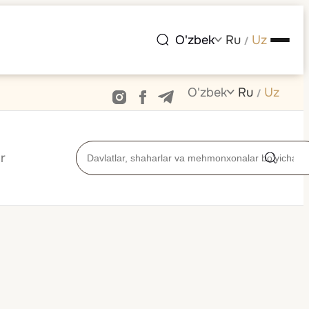
O'zbek
Ru
Uz
/
O'zbek
Ru
Uz
/
r