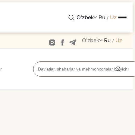
O'zbek
Ru
Uz
/
O'zbek
Ru
Uz
/
r