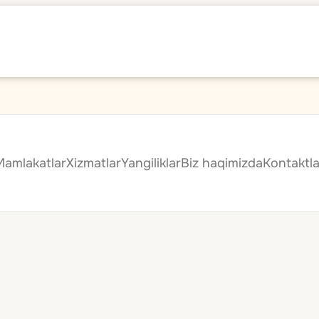
Mamlakatlar
Xizmatlar
Yangiliklar
Biz haqimizda
Kontaktla