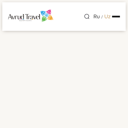
Ru
Uz
/
Mehmonxonalar
Mehmonxonalar
Saralash:
Tanlang