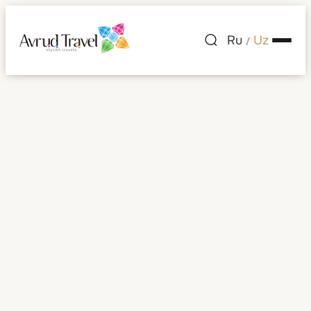
Ru
Uz
/
Mehmonxonalar
Mehmonxonalar
Saralash:
Tanlang