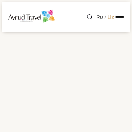
Ru
Uz
/
Mehmonxonalar
Mehmonxonalar
Saralash:
Tanlang